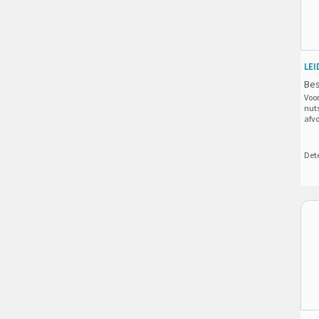
LEI
Bes
Voo
nuts
afv
Dete