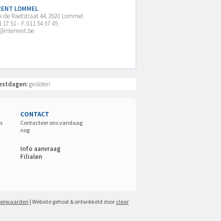
RENT LOMMEL
k de Raetstraat 44, 3920 Lommel
1 17 51 - F. 011 54 37 45
interrent.be
estdagen:
gesloten
CONTACT
s
Contacteer ons vandaag
nog
Info aanvraag
Filialen
oorwaarden
| Website gehost & ontwikkeld door
clear