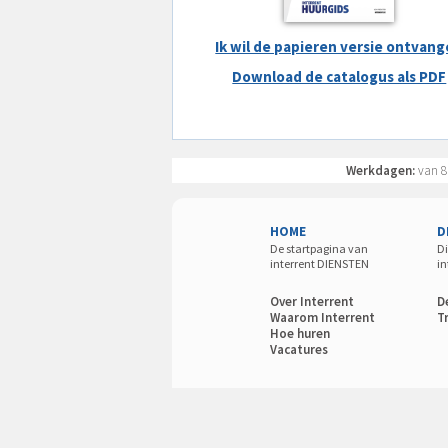
Ik wil de papieren versie ontvan
Download de catalogus als PDF
Werkdagen:
van 8
HOME
D
De startpagina van
Di
interrent DIENSTEN
in
Over Interrent
D
Waarom Interrent
T
Hoe huren
Vacatures