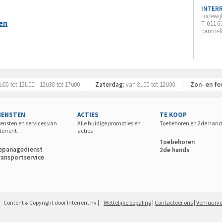
INTER
Lodewij
gen
T. 011 6
lommel@
u00 tot 12U00 - 12u30 tot 17u00 |
Zaterdag:
van 8u00 tot 12U00 |
Zon- en fe
IENSTEN
ACTIES
TE KOOP
ensten en services van
Alle huidige promoties en
Toebehoren en 2de hand
terrent
acties
Toebehoren
epanagedienst
2de hands
ransportservice
Content & Copyright door Interrent nv |
Wettelijke bepaling
|
Contacteer ons
|
Verhuurv