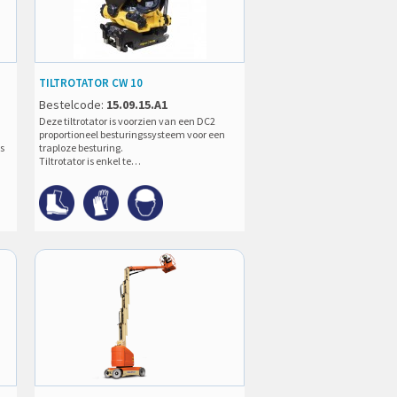
TILTROTATOR CW 10
Bestelcode:
15.09.15.A1
Deze tiltrotator is voorzien van een DC2
proportioneel besturingssysteem voor een
s
traploze besturing.
Tiltrotator is enkel te…