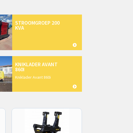
STROOMGROEP 200
KVA
KNIKLADER AVANT
860I
Kniklader Avant 860i