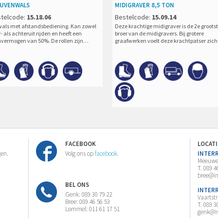
EUVENWALS
MIDIGRAVER 8,5 TON
telcode:
15.18.06
Bestelcode:
15.09.14
lwals met afstandsbediening. Kan zowel
Deze krachtige midigraver is de 2e groots
- als achteruit rijden en heeft een
broer van de midigravers. Bij grotere
mvermogen van 50%. De rollen zijn…
graafwerken voelt deze krachtpatser zic
FACEBOOK
LOCAT
gen.
Volg ons op
facebook
.
INTER
Meeuwer
T. 089 4
bree@in
BEL ONS
INTER
Genk: 089 30 79 22
Vaartst
Bree: 089 46 56 53
T. 089 3
Lommel: 011 61 17 51
genk@in