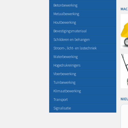
Betonbewerking
MAC
Metaalbewerking
Houtbewerking
Bevestigingsmateriaal
Schilderen en behangen
Stroom-, licht- en lastechniek
Waterbewerking
Hogedrukreinigers
Vloerbewerking
Tuinbewerking
Klimaatbewerking
NIE
Transport
Signalisatie