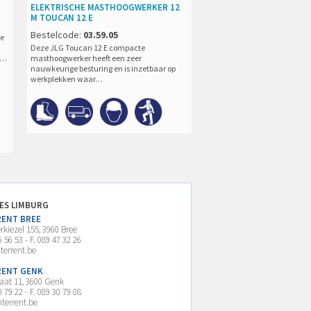
ELEKTRISCHE MASTHOOGWERKER 12
M TOUCAN 12 E
Bestelcode:
03.59.05
te
Deze JLG Toucan 12 E compacte
h…
masthoogwerker heeft een zeer
nauwkeurige besturing en is inzetbaar op
werkplekken waar…
IES LIMBURG
RENT BREE
kiezel 155, 3960 Bree
6 56 53 - F. 089 47 32 26
terrent.be
RENT GENK
raat 11, 3600 Genk
0 79 22 - F. 089 30 79 08
terrent.be