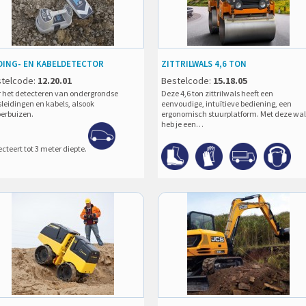
DING- EN KABELDETECTOR
ZITTRILWALS 4,6 TON
telcode:
12.20.01
Bestelcode:
15.18.05
r het detecteren van ondergrondse
Deze 4,6 ton zittrilwals heeft een
leidingen en kabels, alsook
eenvoudige, intuïtieve bediening, een
oerbuizen.
ergonomisch stuurplatform. Met deze wal
heb je een…
cteert tot 3 meter diepte.