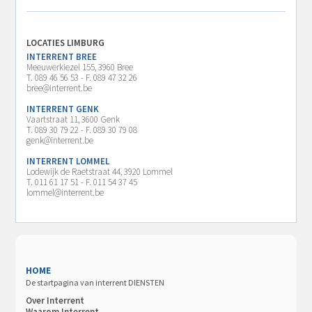
LOCATIES LIMBURG
INTERRENT BREE
Meeuwerkiezel 155, 3960 Bree
T. 089 46 56 53 - F. 089 47 32 26
bree@interrent.be
INTERRENT GENK
Vaartstraat 11, 3600 Genk
T. 089 30 79 22 - F. 089 30 79 08
genk@interrent.be
INTERRENT LOMMEL
Lodewijk de Raetstraat 44, 3920 Lommel
T. 011 61 17 51 - F. 011 54 37 45
lommel@interrent.be
HOME
De startpagina van interrent DIENSTEN
Over Interrent
Waarom Interrent