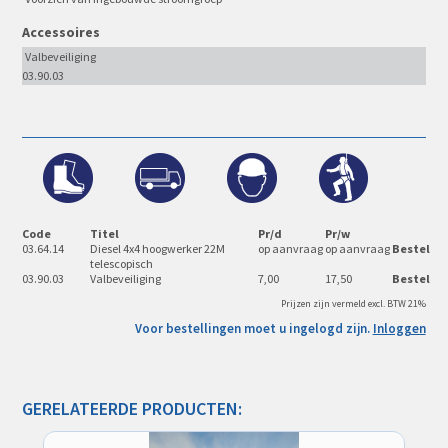
Accessoires
Valbeveiliging
03.90.03
Code
Titel
Pr/d
Pr/w
03.64.14
Diesel 4x4 hoogwerker 22M
op aanvraag
op aanvraag
Bestel
telescopisch
03.90.03
Valbeveiliging
7,00
17,50
Bestel
Prijzen zijn vermeld excl. BTW 21%
Voor bestellingen moet u ingelogd zijn.
Inloggen
GERELATEERDE PRODUCTEN: