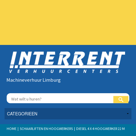
Machineverhuur Limburg
HOME | SCHAARLIFTEN EN HOOGWERKERS | DIESEL 4 X 4 HOOGWERKER 22 M