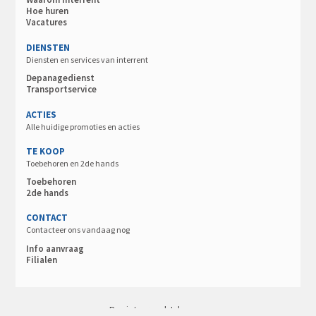
Hoe huren
Vacatures
DIENSTEN
Diensten en services van interrent
Depanagedienst
Transportservice
ACTIES
Alle huidige promoties en acties
TE KOOP
Toebehoren en 2de hands
Toebehoren
2de hands
CONTACT
Contacteer ons vandaag nog
Info aanvraag
Filialen
Registreren
|
Inloggen