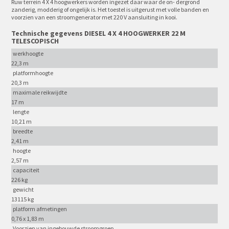
Ruw terrein 4 X 4 hoogwerkers worden ingezet daar waar de on- dergrond
zanderig, modderig of ongelijk is. Het toestel is uitgerust met volle banden en
voorzien van een stroomgenerator met 220 V aansluiting in kooi.
Technische gegevens DIESEL 4 X 4 HOOGWERKER 22 M
TELESCOPISCH
werkhoogte
22,3 m
platformhoogte
20,3 m
maximale reikwijdte
17 m
lengte
10,21 m
breedte
2,41 m
hoogte
2,57 m
capaciteit
226 kg
gewicht
13115 kg
platform afmetingen
0,76 x 1,83 m
Voorzien van ingebouwde stroomgroep